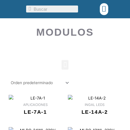
Ir
Menu
Search
al
contenido
MODULOS
Menu
APLICACIONES
INGAL LEDS
LE-7A-1
LE-14A-2