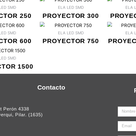
LED SMD
ELA LED SMD
ELA 
CTOR 250
PROYECTOR 300
PROYE
LED SMD
ELA LED SMD
ELA 
CTOR 600
PROYECTOR 750
PROYEC
LED SMD
TOR 1500
Contacto
Pt Perón 4338
Nombre
erqui, Pilar. (1635)
Email