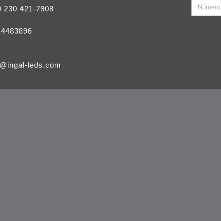
9 230 421-7908
 4483896
l@ingal-leds.com