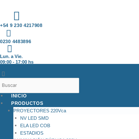
Search
Ir
Menu
Nombre
Email
Faceb
Inst
Twi
L
al
contenido
+54 9 230 4217908
0230 4483896
Lun. a Vie.
09:00 - 17:00 hs
INICIO
PRODUCTOS
PROYECTORES 220Vca
NV LED SMD
ELA LED COB
ESTADIOS