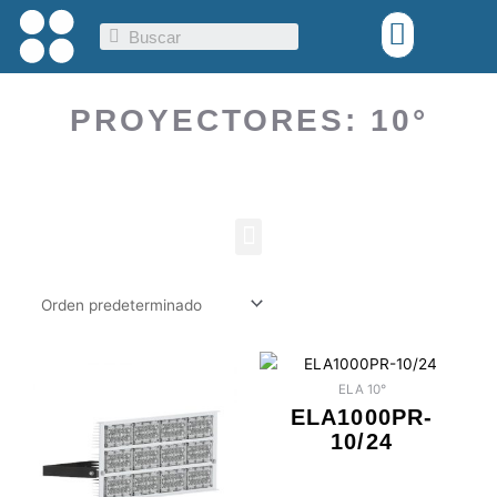
Ir
Menu
Search
al
contenido
PROYECTORES: 10°
Menu
ELA 10°
ELA1000PR-
10/24