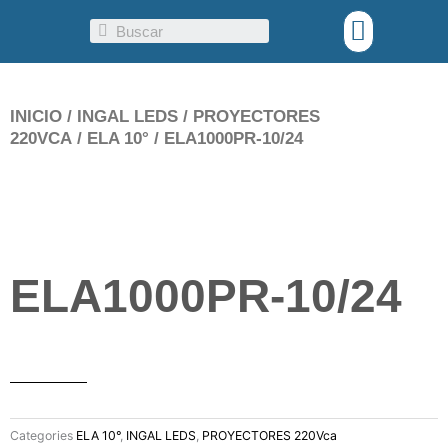
Ir
Menu
Search
al
contenido
INICIO
/
INGAL LEDS
/
PROYECTORES
220VCA
/
ELA 10°
/ ELA1000PR-10/24
ELA1000PR-10/24
Categories
ELA 10°
,
INGAL LEDS
,
PROYECTORES 220Vca