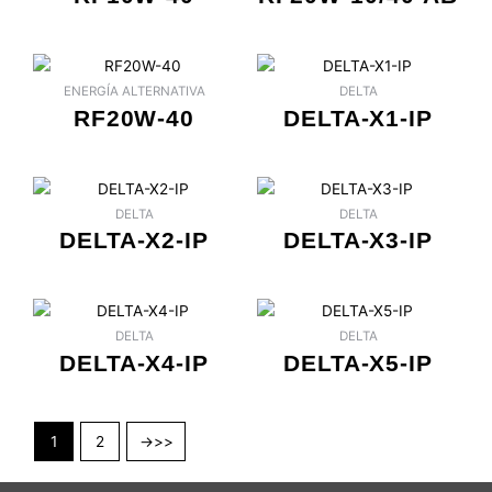
ENERGÍA ALTERNATIVA
DELTA
RF20W-40
DELTA-X1-IP
DELTA
DELTA
DELTA-X2-IP
DELTA-X3-IP
DELTA
DELTA
DELTA-X4-IP
DELTA-X5-IP
1
2
→