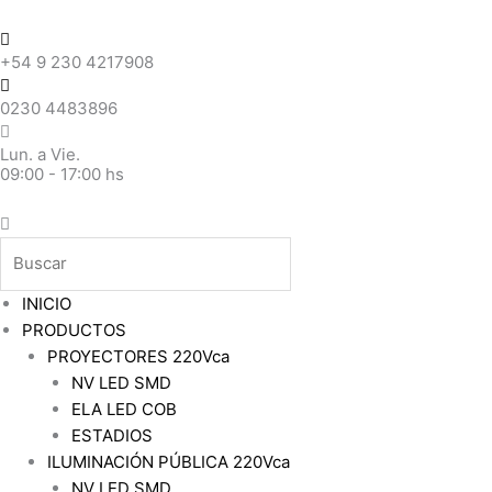
Ir
Menu
Nombre
Email
Facebook
Search
Instagram
Twitter
Linkedin
Youtube
Whatsapp
al
+54 9 230 4217908
contenido
0230 4483896
Lun. a Vie.
09:00 - 17:00 hs
INICIO
PRODUCTOS
PROYECTORES 220Vca
NV LED SMD
ELA LED COB
ESTADIOS
ILUMINACIÓN PÚBLICA 220Vca
NV LED SMD