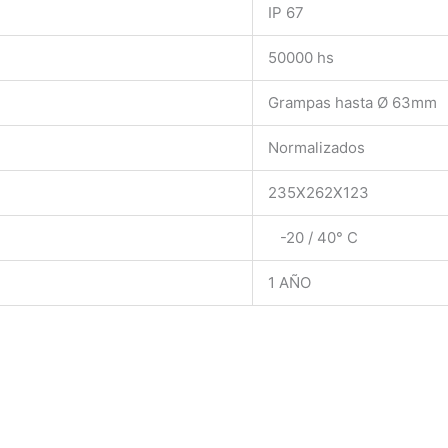
IP 67
50000 hs
Grampas hasta Ø 63mm
Normalizados
235X262X123
-20 / 40° C
1 AÑO