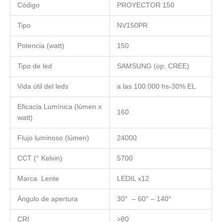
Código
PROYECTOR 150
Tipo
NV150PR
Potencia (watt)
150
Tipo de led
SAMSUNG (op. CREE)
Vida útil del leds
a las 100.000 hs-30% EL
Eficacia Lumínica (lúmen x
160
watt)
Flujo luminoso (lúmen)
24000
CCT (° Kelvin)
5700
Marca Lente
LEDIL x12
Ángulo de apertura
30° – 60° – 140°
CRI
>80