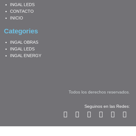
INGAL LEDS
CONTACTO
INICIO
Categories
INGAL OBRAS
INGAL LEDS
INGAL ENERGY
Todos los derechos reservados.
Seguinos en las Redes:
F
I
T
L
Y
W
a
n
w
i
o
h
c
s
i
n
u
a
e
t
t
k
t
t