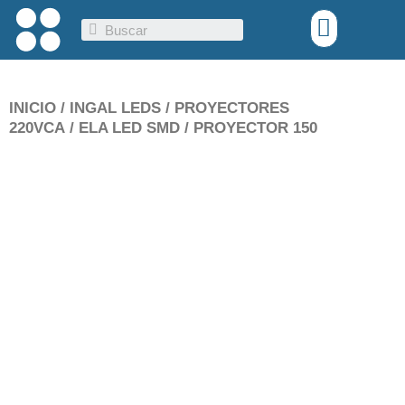
Ir
Menu
Search
al
contenido
INICIO
/
INGAL LEDS
/
PROYECTORES
220VCA
/
ELA LED SMD
/ PROYECTOR 150