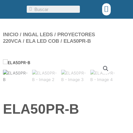
Ir
Menu
Search
al
contenido
INICIO
/
INGAL LEDS
/
PROYECTORES
220VCA
/
ELA LED COB
/ ELA50PR-B
ELA50PR-B