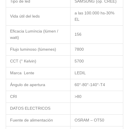
Tipo de led
SAMSUNG (op. CREE)
a las 100.000 hs-30%
Vida útil del leds
EL
Eficacia Lumíncia (lúmen /
156
watt)
Flujo luminoso (lúmenes)
7800
CCT (° Kelvin)
5700
Marca Lente
LEDIL
Ángulo de apertura
60°-80°-140°-T4
CRI
>80
DATOS ELECTRICOS
Fuente de alimentación
OSRAM – OT50