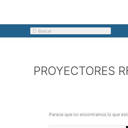
Ir
Buscar
al
por:
contenido
Search
PROYECTORES R
Parece que no encontramos lo que est