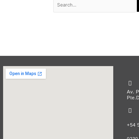
Av. 
Pte.D
+54 
0230