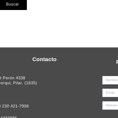
Contacto
Pt Perón 4338
Nombre
erqui, Pilar. (1635)
Email
9 230 421-7908
 4483896