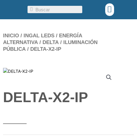
Ir
Menu
Search
al
contenido
INICIO
/
INGAL LEDS
/
ENERGÍA
ALTERNATIVA
/
DELTA
/
ILUMINACIÓN
PÚBLICA
/ DELTA-X2-IP
DELTA-X2-IP